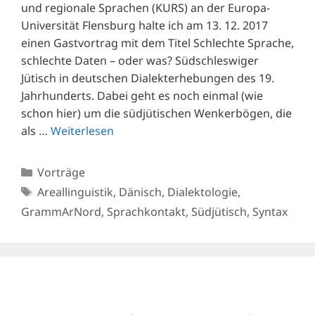
und regionale Sprachen (KURS) an der Europa-
Universität Flensburg halte ich am 13. 12. 2017
einen Gastvortrag mit dem Titel Schlechte Sprache,
schlechte Daten – oder was? Südschleswiger
Jütisch in deutschen Dialekterhebungen des 19.
Jahrhunderts. Dabei geht es noch einmal (wie
schon hier) um die südjütischen Wenkerbögen, die
als …
Weiterlesen
Kategorien
Vorträge
Schlagwörter
Areallinguistik
,
Dänisch
,
Dialektologie
,
GrammArNord
,
Sprachkontakt
,
Südjütisch
,
Syntax