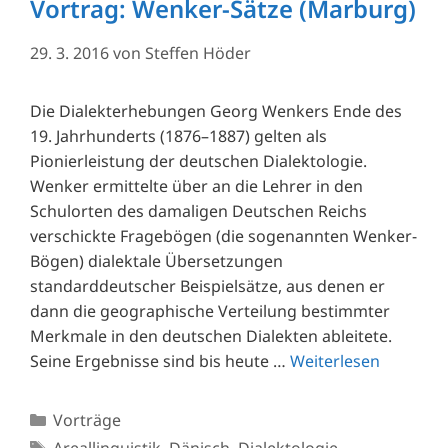
Vortrag: Wenker-Sätze (Marburg)
29. 3. 2016
von
Steffen Höder
Die Dialekterhebungen Georg Wenkers Ende des
19. Jahrhunderts (1876–1887) gelten als
Pionierleistung der deutschen Dialektologie.
Wenker ermittelte über an die Lehrer in den
Schulorten des damaligen Deutschen Reichs
verschickte Fragebögen (die sogenannten Wenker-
Bögen) dialektale Übersetzungen
standarddeutscher Beispielsätze, aus denen er
dann die geographische Verteilung bestimmter
Merkmale in den deutschen Dialekten ableitete.
Seine Ergebnisse sind bis heute …
Weiterlesen
Kategorien
Vorträge
Schlagwörter
Areallinguistik
,
Dänisch
,
Dialektologie
,