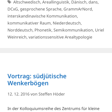
Schlagwörter
Altschwedisch
,
Areallinguistik
,
Dänisch
,
dans
,
DCxG
,
gesprochene Sprache
,
GrammArNord
,
interskandinavische Kommunikation
,
kommunikativer Raum
,
Niederdeutsch
,
Norddeutsch
,
Phonetik
,
Semikommunikation
,
Uriel
Weinreich
,
variationssensitive Arealtypologie
Vortrag: südjütische
Wenkerbögen
12. 12. 2016
von
Steffen Höder
In der Kolloquiumsreihe des Zentrums für kleine