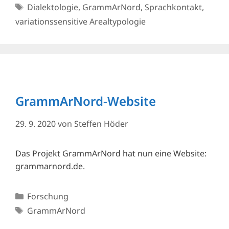
Schlagwörter
Dialektologie
,
GrammArNord
,
Sprachkontakt
,
variationssensitive Arealtypologie
GrammArNord-Website
29. 9. 2020
von
Steffen Höder
Das Projekt GrammArNord hat nun eine Website:
grammarnord.de.
Kategorien
Forschung
Schlagwörter
GrammArNord