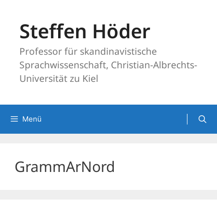
Zum
Inhalt
Steffen Höder
springen
Professor für skandinavistische
Sprachwissenschaft, Christian-Albrechts-
Universität zu Kiel
Menü
GrammArNord