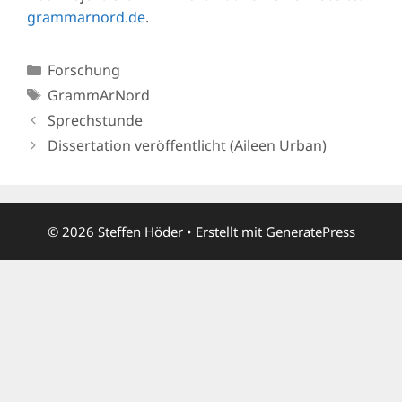
grammarnord.de
.
Kategorien
Forschung
Schlagwörter
GrammArNord
Sprechstunde
Dissertation veröffentlicht (Aileen Urban)
© 2026 Steffen Höder
• Erstellt mit
GeneratePress