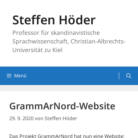
Zum
Inhalt
Steffen Höder
springen
Professor für skandinavistische
Sprachwissenschaft, Christian-Albrechts-
Universität zu Kiel
Menü
GrammArNord-Website
29. 9. 2020
von
Steffen Höder
Das Projekt GrammArNord hat nun eine Website: