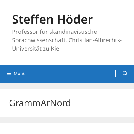
Zum
Inhalt
Steffen Höder
springen
Professor für skandinavistische
Sprachwissenschaft, Christian-Albrechts-
Universität zu Kiel
Menü
GrammArNord