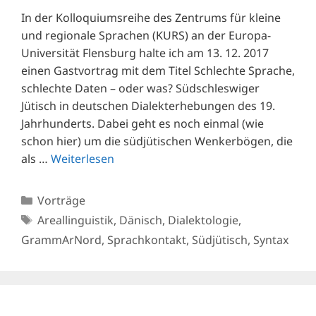
In der Kolloquiumsreihe des Zentrums für kleine
und regionale Sprachen (KURS) an der Europa-
Universität Flensburg halte ich am 13. 12. 2017
einen Gastvortrag mit dem Titel Schlechte Sprache,
schlechte Daten – oder was? Südschleswiger
Jütisch in deutschen Dialekterhebungen des 19.
Jahrhunderts. Dabei geht es noch einmal (wie
schon hier) um die südjütischen Wenkerbögen, die
als …
Weiterlesen
Kategorien
Vorträge
Schlagwörter
Areallinguistik
,
Dänisch
,
Dialektologie
,
GrammArNord
,
Sprachkontakt
,
Südjütisch
,
Syntax