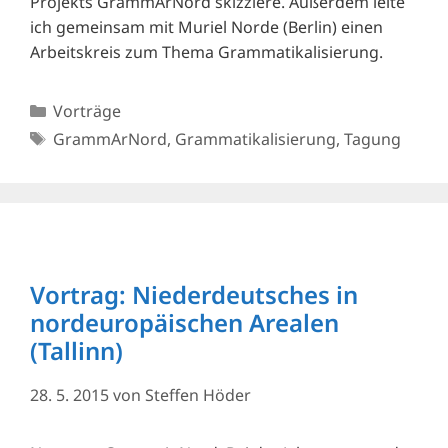
Projekts GrammArNord skizziere. Außerdem leite
ich gemeinsam mit Muriel Norde (Berlin) einen
Arbeitskreis zum Thema Grammatikalisierung.
Kategorien
Vorträge
Schlagwörter
GrammArNord
,
Grammatikalisierung
,
Tagung
Vortrag: Niederdeutsches in
nordeuropäischen Arealen
(Tallinn)
28. 5. 2015
von
Steffen Höder