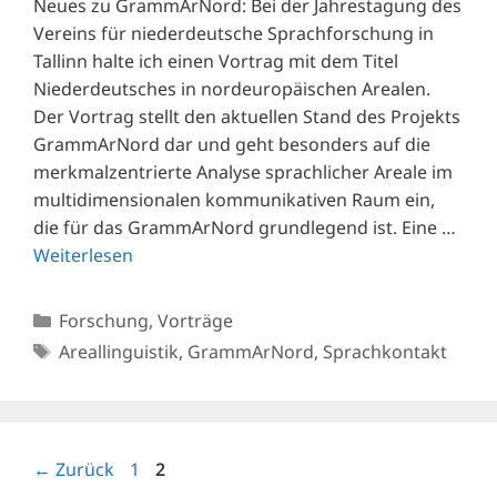
Neues zu GrammArNord: Bei der Jahrestagung des
Vereins für niederdeutsche Sprachforschung in
Tallinn halte ich einen Vortrag mit dem Titel
Niederdeutsches in nordeuropäischen Arealen.
Der Vortrag stellt den aktuellen Stand des Projekts
GrammArNord dar und geht besonders auf die
merkmalzentrierte Analyse sprachlicher Areale im
multidimensionalen kommunikativen Raum ein,
die für das GrammArNord grundlegend ist. Eine …
Weiterlesen
Kategorien
Forschung
,
Vorträge
Schlagwörter
Areallinguistik
,
GrammArNord
,
Sprachkontakt
Seite
Seite
←
Zurück
1
2