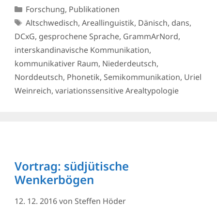
Kategorien
Forschung
,
Publikationen
Schlagwörter
Altschwedisch
,
Areallinguistik
,
Dänisch
,
dans
,
DCxG
,
gesprochene Sprache
,
GrammArNord
,
interskandinavische Kommunikation
,
kommunikativer Raum
,
Niederdeutsch
,
Norddeutsch
,
Phonetik
,
Semikommunikation
,
Uriel
Weinreich
,
variationssensitive Arealtypologie
Vortrag: südjütische
Wenkerbögen
12. 12. 2016
von
Steffen Höder