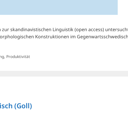
n zur skandinavistischen Linguistik (open access) untersuc
 morphologischen Konstruktionen im Gegenwartsschwedisc
ng
,
Produktivität
sch (Goll)