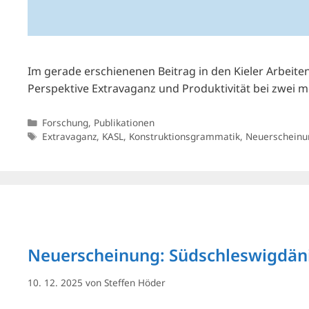
Im gerade erschienenen Beitrag in den Kieler Arbeite
Perspektive Extravaganz und Produktivität bei zwei
Kategorien
Forschung
,
Publikationen
Schlagwörter
Extravaganz
,
KASL
,
Konstruktionsgrammatik
,
Neuerscheinu
Neuerscheinung: Südschleswigdäni
10. 12. 2025
von
Steffen Höder