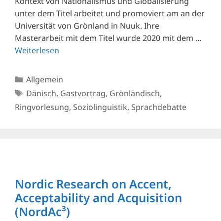
Kontext von Nationalismus und Globalisierung
unter dem Titel arbeitet und promoviert am an der
Universität von Grönland in Nuuk. Ihre
Masterarbeit mit dem Titel wurde 2020 mit dem …
Weiterlesen
Kategorien
Allgemein
Schlagwörter
Dänisch
,
Gastvortrag
,
Grönländisch
,
Ringvorlesung
,
Soziolinguistik
,
Sprachdebatte
Nordic Research on Accent,
Acceptability and Acquisition
(NordAc³)