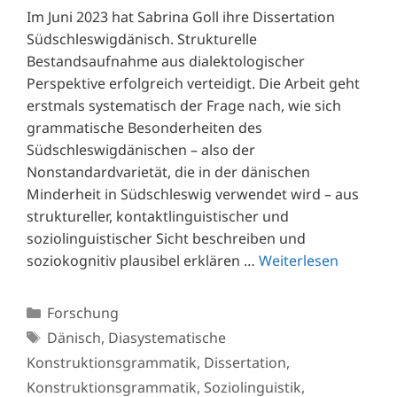
Im Juni 2023 hat Sabrina Goll ihre Dissertation
Südschleswigdänisch. Strukturelle
Bestandsaufnahme aus dialektologi­scher
Perspektive erfolgreich verteidigt. Die Arbeit geht
erstmals systematisch der Frage nach, wie sich
grammatische Besonderheiten des
Südschleswigdänischen – also der
Nonstandardvarietät, die in der dänischen
Minderheit in Südschleswig verwendet wird – aus
struktureller, kontaktlinguistischer und
soziolinguistischer Sicht beschreiben und
soziokognitiv plausibel erklären …
Weiterlesen
Kategorien
Forschung
Schlagwörter
Dänisch
,
Diasystematische
Konstruktionsgrammatik
,
Dissertation
,
Konstruktionsgrammatik
,
Soziolinguistik
,