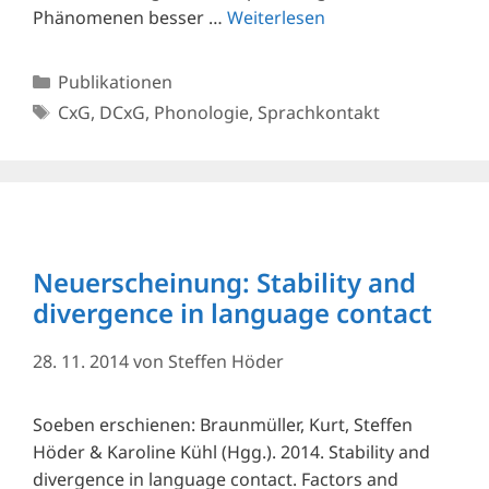
Phänomenen besser …
Weiterlesen
Kategorien
Publikationen
Schlagwörter
CxG
,
DCxG
,
Phonologie
,
Sprachkontakt
Neuerscheinung: Stability and
divergence in lan­guage contact
28. 11. 2014
von
Steffen Höder
Soeben erschienen: Braunmüller, Kurt, Steffen
Höder & Karoline Kühl (Hgg.). 2014. Stability and
divergence in lan­guage contact. Factors and