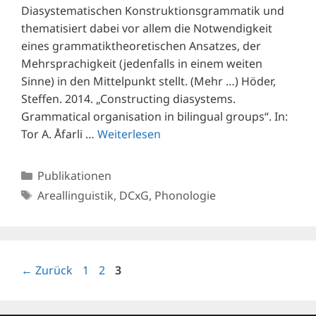
Diasystematischen Konstruktionsgrammatik und
thematisiert dabei vor allem die Notwendigkeit
eines grammatiktheoretischen Ansatzes, der
Mehrsprachigkeit (jedenfalls in einem weiten
Sinne) in den Mittelpunkt stellt. (Mehr …) Höder,
Steffen. 2014. „Constructing diasystems.
Grammatical organisation in bilingual groups“. In:
Tor A. Åfarli …
Weiterlesen
Kategorien
Publikationen
Schlagwörter
Areallinguistik
,
DCxG
,
Phonologie
Seite
Seite
Seite
←
Zurück
1
2
3