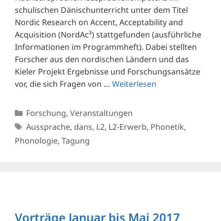
schulischen Dänischunterricht unter dem Titel
Nordic Research on Accent, Acceptability and
Acquisition (NordAc³) stattgefunden (ausführliche
Informationen im Programmheft). Dabei stellten
Forscher aus den nordischen Ländern und das
Kieler Projekt Ergebnisse und Forschungsansätze
vor, die sich Fragen von …
Weiterlesen
Kategorien
Forschung
,
Veranstaltungen
Schlagwörter
Aussprache
,
dans
,
L2
,
L2-Erwerb
,
Phonetik
,
Phonologie
,
Tagung
Vorträge Januar bis Mai 2017