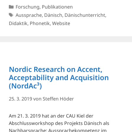
Kategorien
Forschung
,
Publikationen
Schlagwörter
Aussprache
,
Dänisch
,
Dänischunterricht
,
Didaktik
,
Phonetik
,
Website
Nordic Research on Accent,
Acceptability and Acquisition
(NordAc³)
25. 3. 2019
von
Steffen Höder
Am 21. 3. 2019 hat an der CAU Kiel der
Abschlussworkshop des Projekts Dänisch als
Nachbarsprache: Aussprachekompetenz im