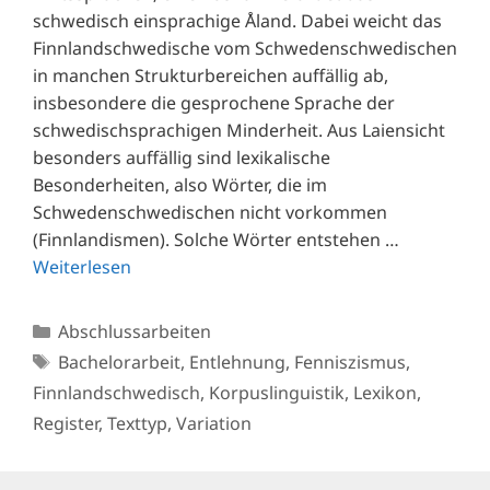
schwedisch einsprachige Åland. Dabei weicht das
Finnlandschwedische vom Schwedenschwedischen
in manchen Strukturbereichen auffällig ab,
insbesondere die gesprochene Sprache der
schwedischsprachigen Minderheit. Aus Laiensicht
besonders auffällig sind lexikalische
Besonderheiten, also Wörter, die im
Schwedenschwedischen nicht vorkommen
(Finnlandismen). Solche Wörter entstehen …
Weiterlesen
Kategorien
Abschlussarbeiten
Schlagwörter
Bachelorarbeit
,
Entlehnung
,
Fenniszismus
,
Finnlandschwedisch
,
Korpuslinguistik
,
Lexikon
,
Register
,
Texttyp
,
Variation