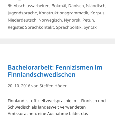
Schlagwörter
Abschlussarbeiten
,
Bokmål
,
Dänisch
,
Isländisch
,
Jugendsprache
,
Konstruktionsgrammatik
,
Korpus
,
Niederdeutsch
,
Norwegisch
,
Nynorsk
,
Petuh
,
Register
,
Sprachkontakt
,
Sprachpolitik
,
Syntax
Bachelorarbeit: Fennizismen im
Finnlandschwedischen
20. 10. 2016
von
Steffen Höder
Finnland ist offiziell zweisprachig, mit Finnisch und
Schwedisch als landesweit verwendeten
Amtssprachen; eine Ausnahme bildet das