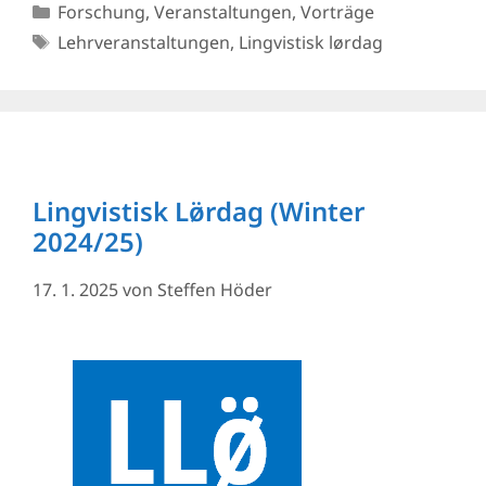
Kategorien
Forschung
,
Veranstaltungen
,
Vorträge
Schlagwörter
Lehrveranstaltungen
,
Lingvistisk lørdag
Lingvistisk Lø̈rdag (Winter
2024/25)
17. 1. 2025
von
Steffen Höder