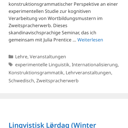
konstruktionsgrammatischer Perspektive an einer
experimentellen Studie zur kognitiven
Verarbeitung von Wortbildungsmustern im
Zweitspracherwerb. Dieses
skandinavischsprachige Seminar, das ich
gemeinsam mit Julia Prentice …
Weiterlesen
Kategorien
Lehre
,
Veranstaltungen
Schlagwörter
experimentelle Linguistik
,
Internationalisierung
,
Konstruktionsgrammatik
,
Lehrveranstaltungen
,
Schwedisch
,
Zweitspracherwerb
Lingvistisk Lø̈rdag (Winter