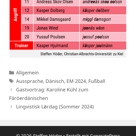
Kategorien
Allgemein
Schlagwörter
Aussprache
,
Dänisch
,
EM 2024
,
Fußball
Gastvortrag: Karoline Kühl zum
Färöerdänischen
Lingvistisk Lø̈rdag (Sommer 2024)
© 2026 Steffen Höder
• Erstellt mit
GeneratePress