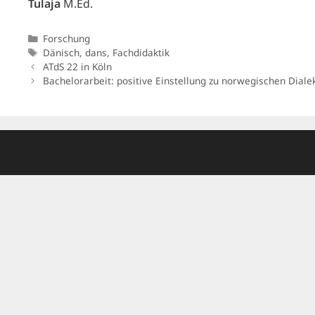
Tulaja
M.Ed.
Kategorien
Forschung
Schlagwörter
Dänisch
,
dans
,
Fachdidaktik
ATdS 22 in Köln
Bachelorarbeit: positive Einstellung zu norwegischen Diale