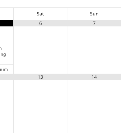
Sat
Sun
6
7
h
ing
uium
13
14