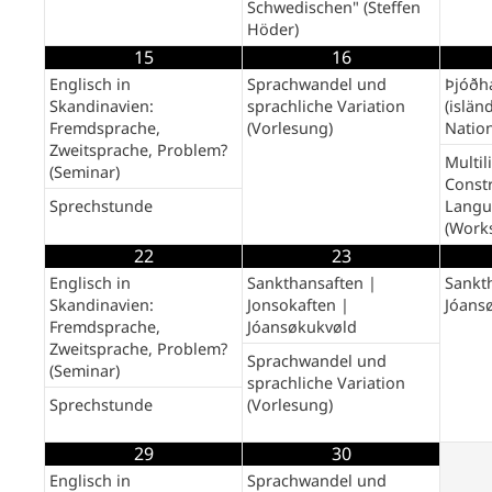
Schwedischen" (Steffen
Höder)
15
16
Englisch in
Sprachwandel und
Þjóðh
Skandinavien:
sprachliche Variation
(islän
Fremdsprache,
(Vorlesung)
Nation
Zweitsprache, Problem?
Multil
(Seminar)
Const
Sprechstunde
Langu
(Work
22
23
Englisch in
Sankthansaften |
Sankt
Skandinavien:
Jonsokaften |
Jóans
Fremdsprache,
Jóansøkukvøld
Zweitsprache, Problem?
Sprachwandel und
(Seminar)
sprachliche Variation
Sprechstunde
(Vorlesung)
29
30
Englisch in
Sprachwandel und