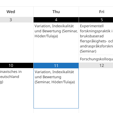
Wed
Thu
Fri
3
4
5
Variation, Indexikalität
Experimentell
und Bewertung (Seminar,
forskningspraktik i
Höder/Tulaja)
bruksbaserad
flerspråkighets- oc
andraspråksforskn
(Seminar)
Forschungskolloq
10
12
11
navisches in
Variation, Indexikalität
eutschland
und Bewertung
g)
(Seminar, Höder/Tulaja)