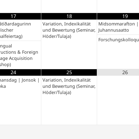
17
18
19
átíðardagurinn
Variation, Indexikalität
Midsommarafton |
discher
und Bewertung (Seminar,
Juhannusaatto
alfeiertag)
Höder/Tulaja)
Forschungskolloq
ingual
ructions & Foreign
age Acquisition
shop)
24
25
26
hansdag | Jonsok |
Variation, Indexikalität
øka
und Bewertung (Seminar,
Höder/Tulaja)